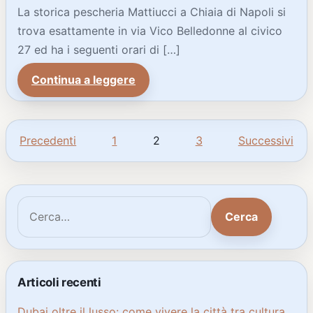
La storica pescheria Mattiucci a Chiaia di Napoli si
trova esattamente in via Vico Belledonne al civico
27 ed ha i seguenti orari di […]
Continua a leggere
Precedenti
1
2
3
Successivi
Paginazione degli articoli
Cerca:
Cerca
Articoli recenti
Dubai oltre il lusso: come vivere la città tra cultura,